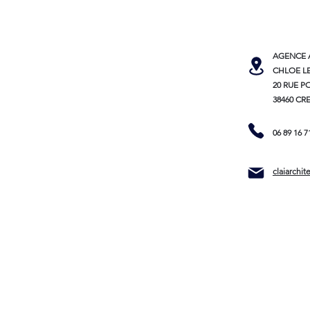
AGENCE 
CHLOE L
20 RUE P
38460 CR
06 89 16 7
claiarchi